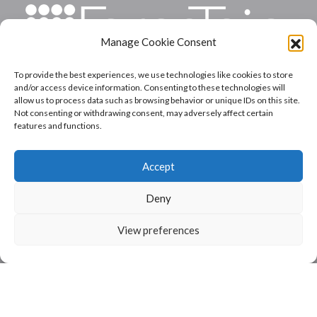
Manage Cookie Consent
To provide the best experiences, we use technologies like cookies to store
INICIO
and/or access device information. Consenting to these technologies will
allow us to process data such as browsing behavior or unique IDs on this site.
NOSOTROS
Not consenting or withdrawing consent, may adversely affect certain
features and functions.
VEGETAL
HONGOS
Accept
EMPRENDEDORES
CONTACTO
Deny
View preferences