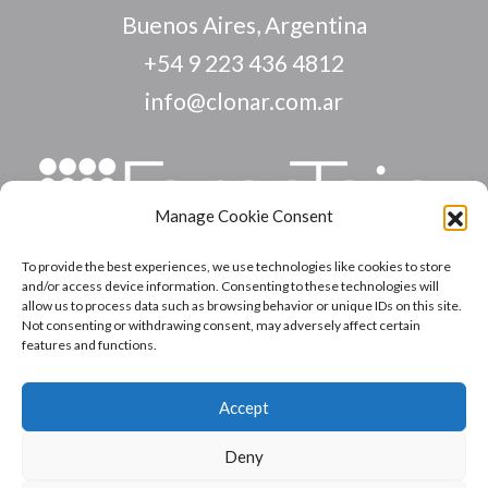
Buenos Aires, Argentina
+54 9 223 436 4812
info@clonar.com.ar
Manage Cookie Consent
To provide the best experiences, we use technologies like cookies to store
INICIO
and/or access device information. Consenting to these technologies will
allow us to process data such as browsing behavior or unique IDs on this site.
NOSOTROS
Not consenting or withdrawing consent, may adversely affect certain
features and functions.
VEGETAL
HONGOS
Accept
EMPRENDEDORES
CONTACTO
Deny