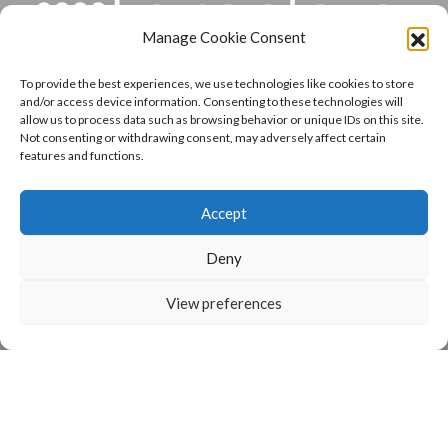
Manage Cookie Consent
To provide the best experiences, we use technologies like cookies to store
INICIO
and/or access device information. Consenting to these technologies will
allow us to process data such as browsing behavior or unique IDs on this site.
NOSOTROS
Not consenting or withdrawing consent, may adversely affect certain
features and functions.
VEGETAL
HONGOS
Accept
EMPRENDEDORES
CONTACTO
Deny
View preferences