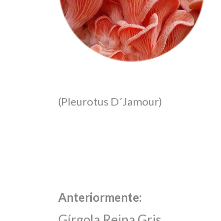
(Pleurotus D´Jamour)
Anteriormente:
Gírgola Reina Gris